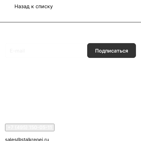
Назад к списку
Подписаться
на новости и акции
Подписаться
Интернет-магазин
Компания
Информация
Помощь
Контакты
+7 (495) 150-05-11
sales@stalkrepej.ru