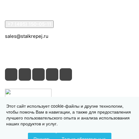
Помощь
Контакты
+7 (495) 150-05-11
sales@stalkrepej.ru
Южная улица, 7Б, посёлок Кардо-Лента, городской
округ Мытищи, Московская область
Этот сайт использует cookie-файлы и другие технологии,
чтобы помочь Вам в навигации, а также для предоставления
лучшего пользовательского опыта и анализа использования
наших продуктов и услуг.
© 2026 © 2026 © СтальКрепеж - интернет-магазин
Принять
Только обязательные