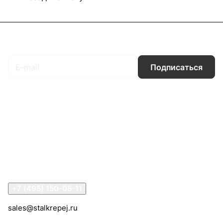
Подписаться
на новости и акции
Подписаться
Интернет-магазин
Компания
Информация
Помощь
Контакты
+7 (495) 150-05-11
sales@stalkrepej.ru