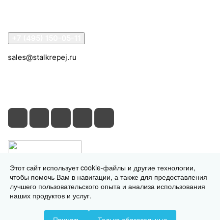
Помощь
Контакты
+7 (495) 150-05-11
sales@stalkrepej.ru
Южная улица, 7Б, посёлок Кардо-Лента, городской
округ Мытищи, Московская область
Этот сайт использует cookie-файлы и другие технологии,
чтобы помочь Вам в навигации, а также для предоставления
лучшего пользовательского опыта и анализа использования
наших продуктов и услуг.
© 2026 © 2026 © СтальКрепеж - интернет-магазин
Принять
Только обязательные