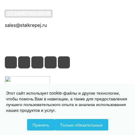
Контакты
+7 (495) 150-05-11
sales@stalkrepej.ru
Южная улица, 7Б, посёлок Кардо-Лента, городской
округ Мытищи, Московская область
Этот сайт использует cookie-файлы и другие технологии,
чтобы помочь Вам в навигации, а также для предоставления
лучшего пользовательского опыта и анализа использования
наших продуктов и услуг.
© 2026 © 2026 © СтальКрепеж - интернет-магазин
Принять
Только обязательные
Конфиденциальность
Оферта