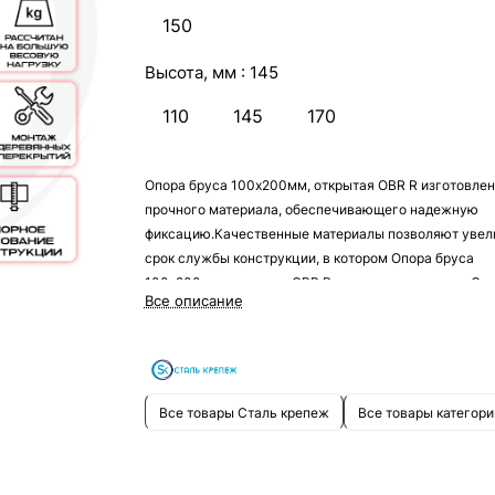
150
Высота, мм :
145
110
145
170
Опора бруса 100х200мм, открытая OBR R изготовлен
прочного материала, обеспечивающего надежную
фиксацию.Качественные материалы позволяют увел
срок службы конструкции, в котором Опора бруса
100х200мм, открытая OBR R служит креплением. Ср
Все описание
его преимуществ также можно отметить небольшой
размер – благодаря этому он будет практически
незаметен, что позволит сделать любой дизайн как в
помещении, так и на улице.
Все товары Сталь крепеж
Все товары категори