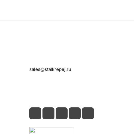
Контакты
+7 (495) 150-05-11
sales@stalkrepej.ru
Южная улица, 7Б, посёлок Кардо-
Лента, городской округ Мытищи,
Московская область