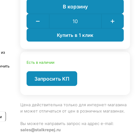
В корзину
Купить в 1 клик
 из
Есть в наличии
ичить
Запросить КП
еди
Цена действительна только для интернет-магазина
и может отличаться от цен в розничных магазинах.
и
Вы можете направить запрос на адрес e-mail:
sales@stalkrepej.ru