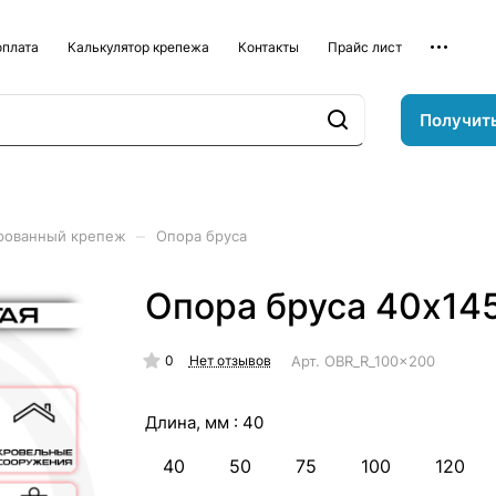
оплата
Калькулятор крепежа
Контакты
Прайс лист
Получит
–
рованный крепеж
Опора бруса
Опора бруса 40х14
0
Арт.
OBR_R_100x200
Нет отзывов
Длина, мм :
40
40
50
75
100
120