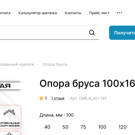
оплата
Калькулятор крепежа
Контакты
Прайс лист
Получит
–
рованный крепеж
Опора бруса
Опора бруса 100х1
5
Арт.
OBR_R_40x145
1 отзыв
Длина, мм :
100
40
50
75
100
120