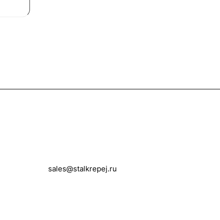
Контакты
+7 (495) 150-05-11
sales@stalkrepej.ru
Южная улица, 7Б, посёлок Кардо-
Лента, городской округ Мытищи,
Московская область