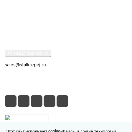
Компания
Информация
Помощь
Контакты
+7 (495) 150-05-11
sales@stalkrepej.ru
Южная улица, 7Б, посёлок Кардо-Лента, городской
округ Мытищи, Московская область
Этот сайт использует cookie-файлы и другие технологии,