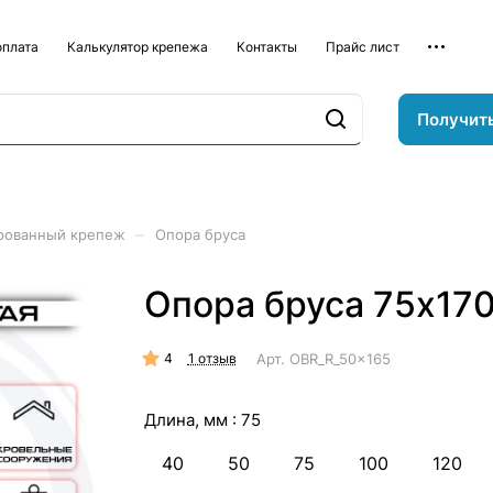
оплата
Калькулятор крепежа
Контакты
Прайс лист
Получит
–
рованный крепеж
Опора бруса
Опора бруса 75х170
4
Арт.
OBR_R_50x165
1 отзыв
Длина, мм :
75
40
50
75
100
120