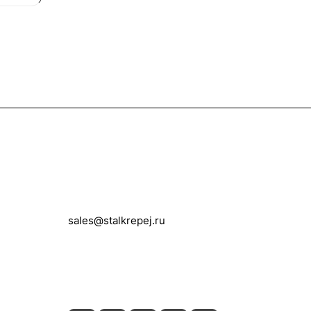
Контакты
+7 (495) 150-05-11
sales@stalkrepej.ru
Южная улица, 7Б, посёлок Кардо-
Лента, городской округ Мытищи,
Московская область