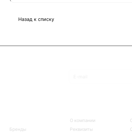
Назад к списку
Подписаться
на новости и акции
Интернет-магазин
Компания
Каталог
О компании
Бренды
Реквизиты