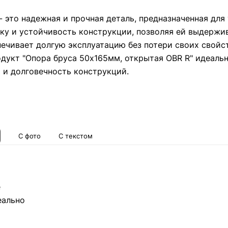
- это надежная и прочная деталь, предназначенная дл
у и устойчивость конструкции, позволяя ей выдержив
печивает долгую эксплуатацию без потери своих свой
дукт "Опора бруса 50х165мм, открытая OBR R" идеальн
 и долговечность конструкций.
С фото
С текстом
е
еально