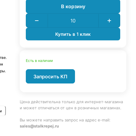
В корзину
Купить в 1 клик
тве.
Есть в наличии
ия
ры.
Запросить КП
Цена действительна только для интернет-магазина
и может отличаться от цен в розничных магазинах.
и
Вы можете направить запрос на адрес e-mail:
sales@stalkrepej.ru