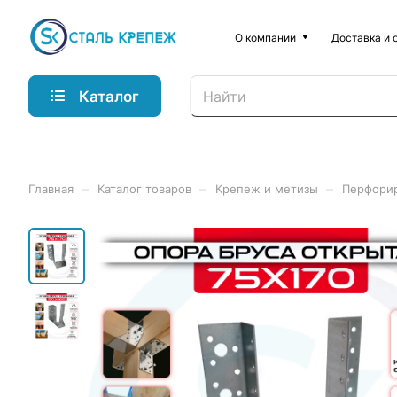
О компании
Доставка и 
Каталог
–
–
–
Главная
Каталог товаров
Крепеж и метизы
Перфори