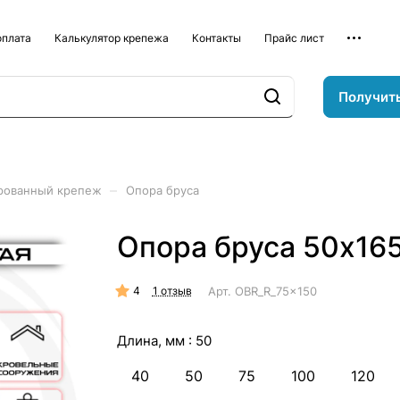
оплата
Калькулятор крепежа
Контакты
Прайс лист
Получит
–
рованный крепеж
Опора бруса
Опора бруса 50х16
4
Арт.
OBR_R_75x150
1 отзыв
Длина, мм :
50
40
50
75
100
120