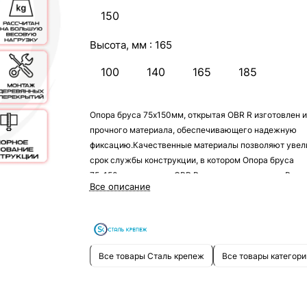
150
Высота, мм :
165
100
140
165
185
Опора бруса 75х150мм, открытая OBR R изготовлен и
прочного материала, обеспечивающего надежную
фиксацию.Качественные материалы позволяют увел
срок службы конструкции, в котором Опора бруса
75х150мм, открытая OBR R служит креплением. Вто
Все описание
его преимуществом является небольшой размер –
благодаря этому он будет практически незаметен, чт
позволит сделать любой дизайн как в помещении, так
улице.
Все товары Сталь крепеж
Все товары категори