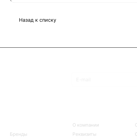
Назад к списку
Подписаться
на новости и акции
Интернет-магазин
Компания
Каталог
О компании
Бренды
Реквизиты