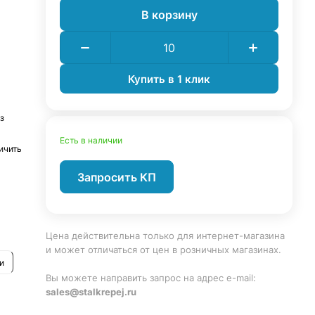
В корзину
Купить в 1 клик
з
Есть в наличии
ичить
Запросить КП
рым
о
 и на
Цена действительна только для интернет-магазина
и может отличаться от цен в розничных магазинах.
и
Вы можете направить запрос на адрес e-mail:
sales@stalkrepej.ru