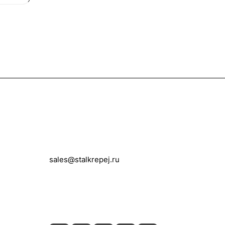
Контакты
+7 (495) 150-05-11
sales@stalkrepej.ru
Южная улица, 7Б, посёлок Кардо-
Лента, городской округ Мытищи,
Московская область