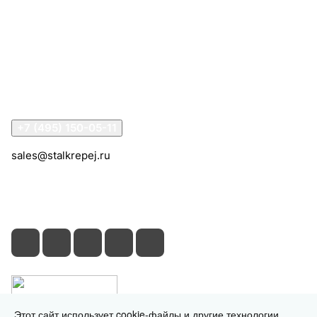
Компания
Информация
Помощь
Контакты
+7 (495) 150-05-11
sales@stalkrepej.ru
Южная улица, 7Б, посёлок Кардо-Лента, городской
округ Мытищи, Московская область
Этот сайт использует cookie-файлы и другие технологии,