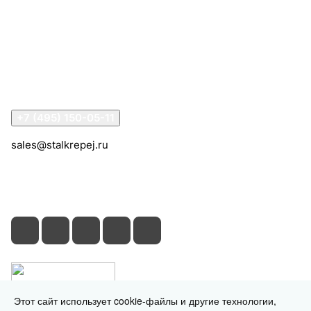
Компания
Информация
Помощь
Контакты
+7 (495) 150-05-11
sales@stalkrepej.ru
Южная улица, 7Б, посёлок Кардо-Лента, городской
округ Мытищи, Московская область
Этот сайт использует cookie-файлы и другие технологии,