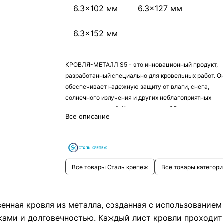
6.3x102 мм
6.3x127 мм
6.3x152 мм
КРОВЛЯ-МЕТАЛЛ S5 - это инновационный продукт,
разработанный специально для кровельных работ. О
обеспечивает надежную защиту от влаги, снега,
солнечного излучения и других неблагоприятных
погодных условий. Кровля-металл S5 отличается вы
Все описание
прочностью, долговечностью и эстетичным внешни
видом. Установка этого материала проста и быстра, а
стоимость доступна для каждого клиента.
Все товары Сталь крепеж
Все товары категори
енная кровля из металла, созданная с использованием
ми и долговечностью. Каждый лист кровли проходит с