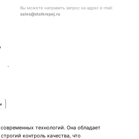
Вы можете направить запрос на адрес e-mail:
sales@stalkrepej.ru
н
сокой
м
 его
и
 современных технологий. Она обладает
трогий контроль качества, что