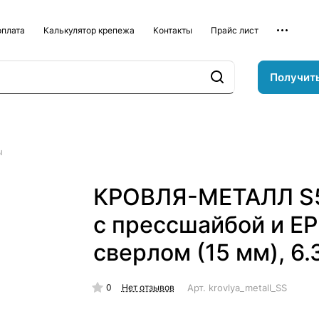
оплата
Калькулятор крепежа
Контакты
Прайс лист
Получит
ы
КРОВЛЯ-МЕТАЛЛ S5
с прессшайбой и E
сверлом (15 мм), 6.
0
Арт.
krovlya_metall_SS
Нет отзывов