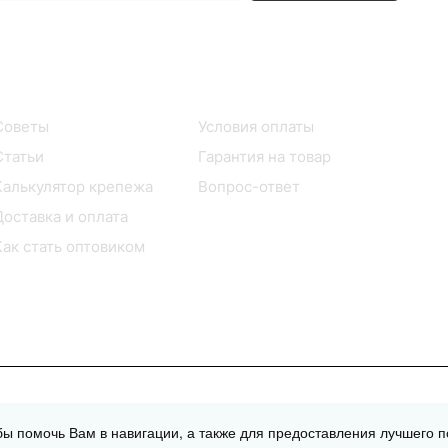
Информация
Помощь
Советы
Условия оплаты
Статьи
Гарантия на товар
Калькулятор крепежа
Вопрос-ответ
Доставка и оплата
Как стать оптовиком
обы помочь Вам в навигации, а также для предоставления лучшего п