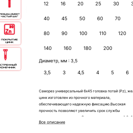
12
16
20
25
30
40
45
50
60
70
80
90
100
110
120
140
160
180
200
Диаметр, мм :
3,5
3,5
3
4,5
4
5
6
Саморез универсальный 6х45 головка потай (Pz), же
цинк изготовлен из прочного материала,
обеспечивающего надежную фиксацию.Высокая
прочность позволяют увеличить срок службы
конструкции, в котором Саморез универсальный 6х4
Все описание
головка потай (Pz), желтый цинк служит креплением.
Среди его преимуществ также можно отметить