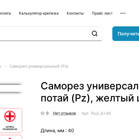
оплата
Калькулятор крепежа
Контакты
Прайс лист
Получит
–
ы
Саморез универсальный (Pz)
Саморез универсал
потай (Pz), желтый
0
Арт.
Pozi_6x45
Нет отзывов
Длина, мм :
40