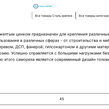
небольшой размер – благодаря этому он будет
практически незаметен, что позволит сделать любой
дизайн как в помещении, так и на улице.
Все товары Сталь крепеж
Все товары категори
 желтым цинком предназначен для крепления различны
льзования в различных сферах - от строительства и м
деревом, ДСП, фанерой, гипсокартоном и другими мате
озию. Успешно справляется с большими нагрузками без
ю этого самореза является современный дизайн головк
45