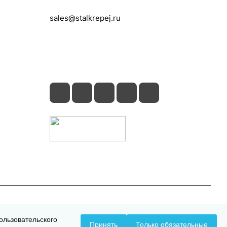
+7 (495) 150-05-11
sales@stalkrepej.ru
Южная улица, 7Б, посёлок Кардо-
Лента, городской округ Мытищи,
Московская область
Конфиденциальность
Оферта
ользовательского
Принять
Только обязательные