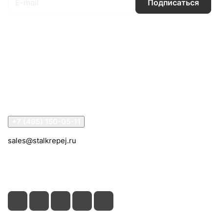
Подписаться
Интернет-магазин
Компания
Информация
Помощь
Контакты
+7 (495) 150-05-11
sales@stalkrepej.ru
Южная улица, 7Б, посёлок Кардо-Лента, городской
округ Мытищи, Московская область