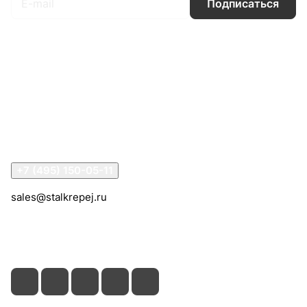
Подписаться
Интернет-магазин
Компания
Информация
Помощь
Контакты
+7 (495) 150-05-11
sales@stalkrepej.ru
Южная улица, 7Б, посёлок Кардо-Лента, городской
округ Мытищи, Московская область