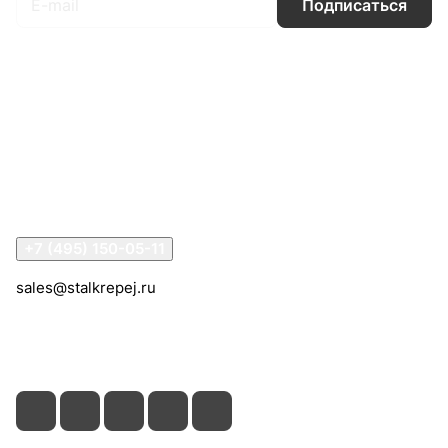
Подписаться
Интернет-магазин
Компания
Информация
Помощь
Контакты
+7 (495) 150-05-11
sales@stalkrepej.ru
Южная улица, 7Б, посёлок Кардо-Лента, городской
округ Мытищи, Московская область