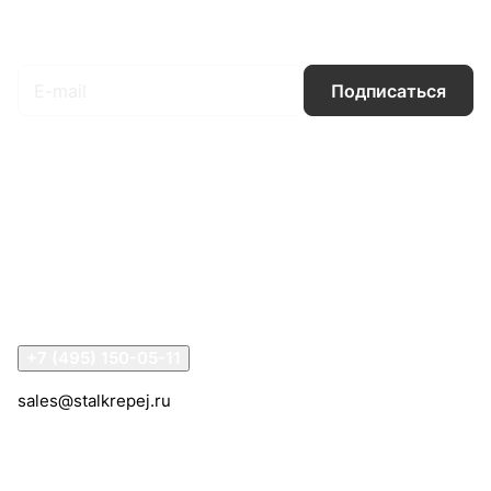
Подписаться
на новости и акции
Подписаться
Интернет-магазин
Компания
Информация
Помощь
Контакты
+7 (495) 150-05-11
sales@stalkrepej.ru
Южная улица, 7Б, посёлок Кардо-Лента, городской
округ Мытищи, Московская область