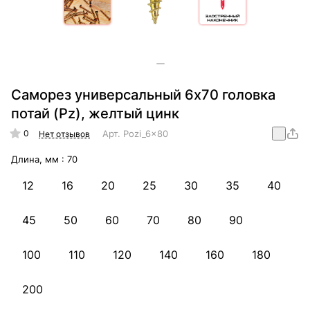
Саморез универсальный 6х70 головка
потай (Pz), желтый цинк
0
Арт.
Pozi_6x80
Нет отзывов
Длина, мм :
70
12
16
20
25
30
35
40
45
50
60
70
80
90
100
110
120
140
160
180
200