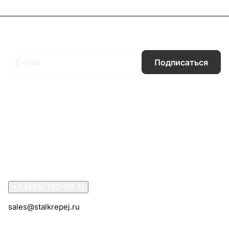
Подписаться
на новости и акции
Подписаться
Интернет-магазин
Компания
Информация
Помощь
Контакты
+7 (495) 150-05-11
sales@stalkrepej.ru
Южная улица, 7Б, посёлок Кардо-Лента, городской