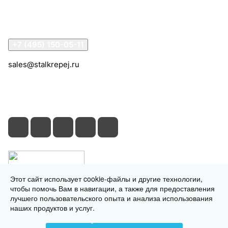
Помощь
Контакты
+7 (495) 150-05-11
sales@stalkrepej.ru
Южная улица, 7Б, посёлок Кардо-Лента, городской
округ Мытищи, Московская область
Этот сайт использует cookie-файлы и другие технологии,
чтобы помочь Вам в навигации, а также для предоставления
лучшего пользовательского опыта и анализа использования
наших продуктов и услуг.
© 2026 © 2026 © СтальКрепеж - интернет-магазин