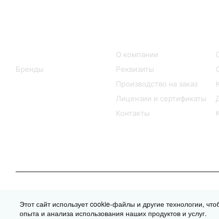
Интернет-магазин
Компания
Каталог
О компании
Бренды
Реквизиты
Производство на заказ
Лицензии и сертификаты
Контакты
© 2026 © 2026 © СтальКрепеж - интернет-магазин
Этот сайт использует cookie-файлы и другие технологии, чт
опыта и анализа использования наших продуктов и услуг.