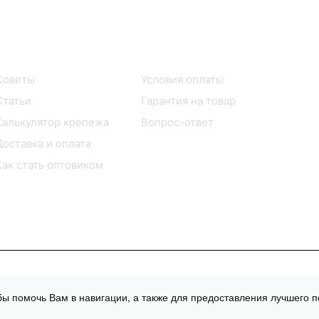
Информация
Помощь
Советы
Условия оплаты
Статьи
Гарантия на товар
Калькулятор крепежа
Вопрос-ответ
Доставка и оплата
Как стать оптовиком
обы помочь Вам в навигации, а также для предоставления лучшего п