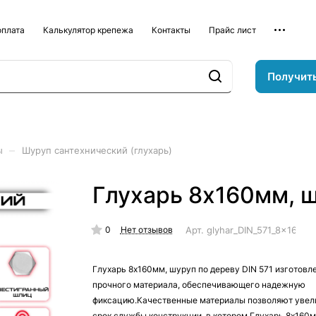
оплата
Калькулятор крепежа
Контакты
Прайс лист
Получит
–
ы
Шуруп сантехнический (глухарь)
Глухарь 8х160мм, ш
0
Арт.
glyhar_DIN_571_8x160
Нет отзывов
Глухарь 8х160мм, шуруп по дереву DIN 571 изготовле
прочного материала, обеспечивающего надежную
фиксацию.Качественные материалы позволяют увел
срок службы конструкции, в котором Глухарь 8х160м