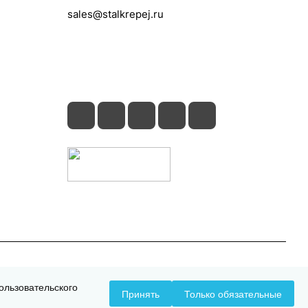
sales@stalkrepej.ru
Южная улица, 7Б, посёлок Кардо-
Лента, городской округ Мытищи,
Московская область
Конфиденциальность
Оферта
ользовательского
Принять
Только обязательные