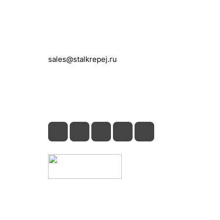
Контакты
+7 (495) 150-05-11
sales@stalkrepej.ru
Южная улица, 7Б, посёлок Кардо-
Лента, городской округ Мытищи,
Московская область