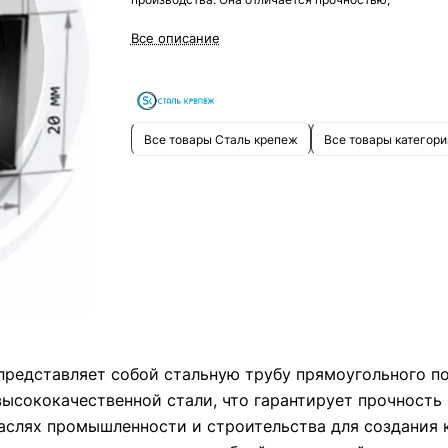
долговечностью и привлекательным внешним видом
Все описание
Закажите эту трубу для своих проектов и получите
высокое качество по доступной цене!
Все товары Сталь крепеж
Все товары категори
 представляет собой стальную трубу прямоугольного п
высококачественной стали, что гарантирует прочность 
аслях промышленности и строительства для создания 