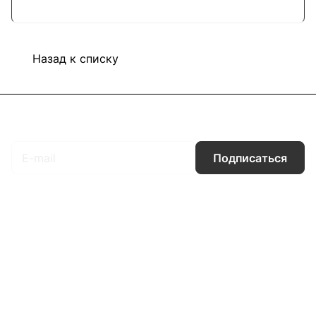
Назад к списку
Подписаться
на новости и акции
Подписаться
Интернет-магазин
Компания
Информация
Помощь
Контакты