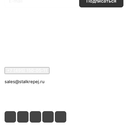
Подписаться
Интернет-магазин
Компания
Информация
Помощь
Контакты
+7 (495) 150-05-11
sales@stalkrepej.ru
Южная улица, 7Б, посёлок Кардо-Лента, городской
округ Мытищи, Московская область