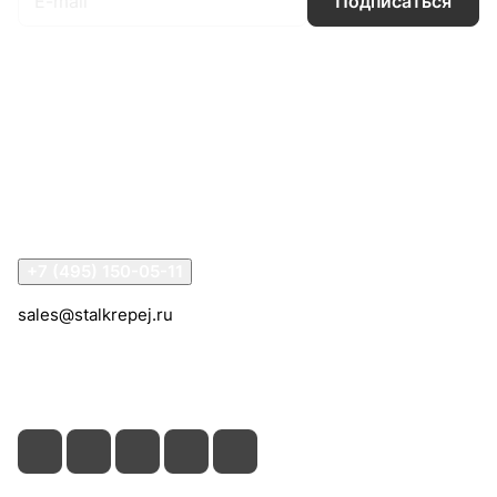
Подписаться
Интернет-магазин
Компания
Информация
Помощь
Контакты
+7 (495) 150-05-11
sales@stalkrepej.ru
Южная улица, 7Б, посёлок Кардо-Лента, городской
округ Мытищи, Московская область