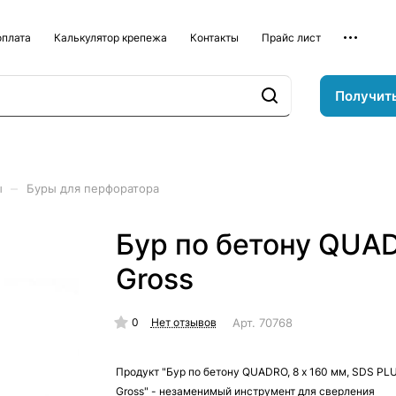
оплата
Калькулятор крепежа
Контакты
Прайс лист
Получит
–
ы
Буры для перфоратора
Бур по бетону QUAD
Gross
0
Арт.
70768
Нет отзывов
Продукт "Бур по бетону QUADRO, 8 x 160 мм, SDS PL
Gross" - незаменимый инструмент для сверления