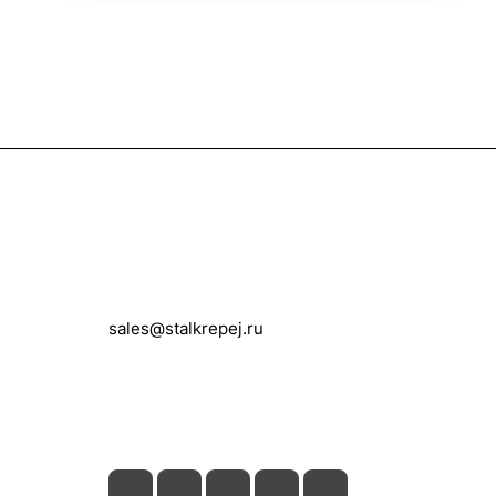
Контакты
+7 (495) 150-05-11
sales@stalkrepej.ru
Южная улица, 7Б, посёлок Кардо-
Лента, городской округ Мытищи,
Московская область