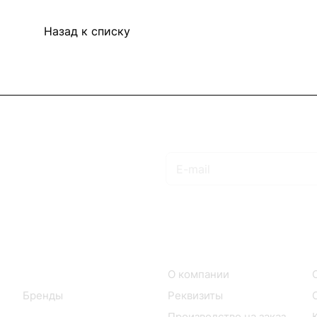
Назад к списку
Подписаться
на новости и акции
Интернет-магазин
Компания
Каталог
О компании
Бренды
Реквизиты
Производство на заказ