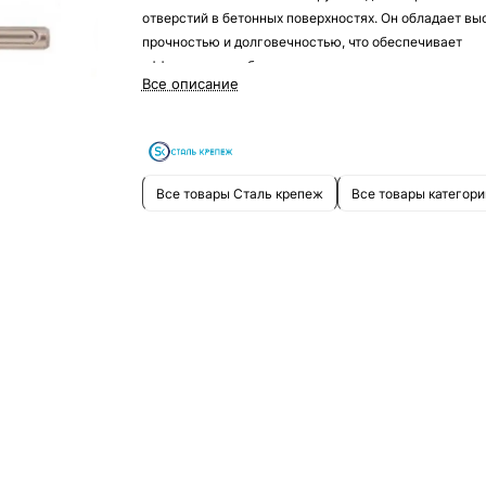
отверстий в бетонных поверхностях. Он обладает вы
прочностью и долговечностью, что обеспечивает
эффективную работу при выполнении строительных 
Все описание
ремонтных работ.
Все товары Сталь крепеж
Все товары категори