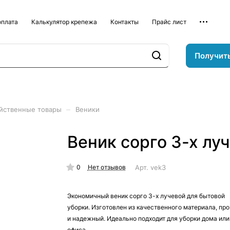
оплата
Калькулятор крепежа
Контакты
Прайс лист
Получит
–
йственные товары
Веники
Веник сорго 3-х лу
0
Арт.
vek3
Нет отзывов
Экономичный веник сорго 3-х лучевой для бытовой
уборки. Изготовлен из качественного материала, пр
и надежный. Идеально подходит для уборки дома или
офиса.