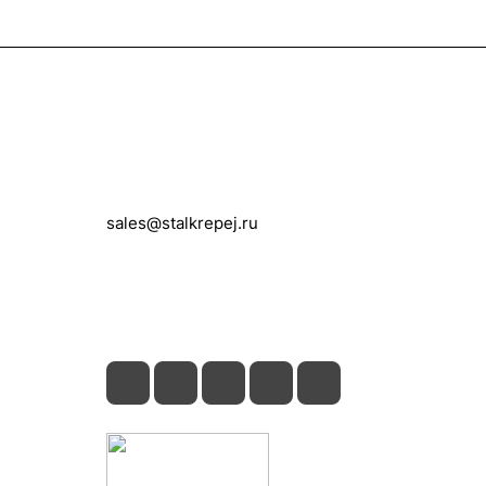
Контакты
+7 (495) 150-05-11
sales@stalkrepej.ru
Южная улица, 7Б, посёлок Кардо-
Лента, городской округ Мытищи,
Московская область