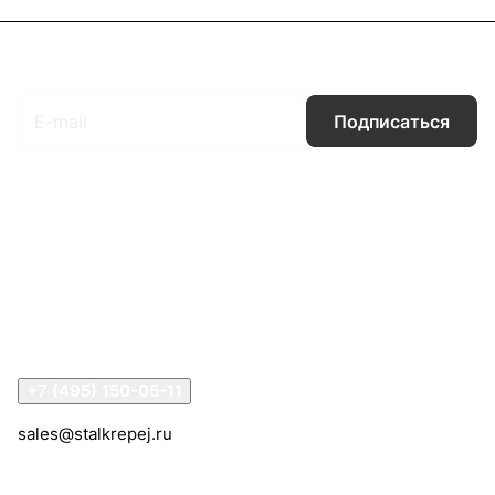
Подписаться
на новости и акции
Подписаться
Интернет-магазин
Компания
Информация
Помощь
Контакты
+7 (495) 150-05-11
sales@stalkrepej.ru
Южная улица, 7Б, посёлок Кардо-Лента, городской