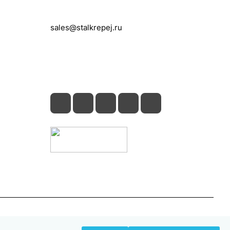
+7 (495) 150-05-11
sales@stalkrepej.ru
Южная улица, 7Б, посёлок Кардо-
Лента, городской округ Мытищи,
Московская область
Конфиденциальность
Оферта