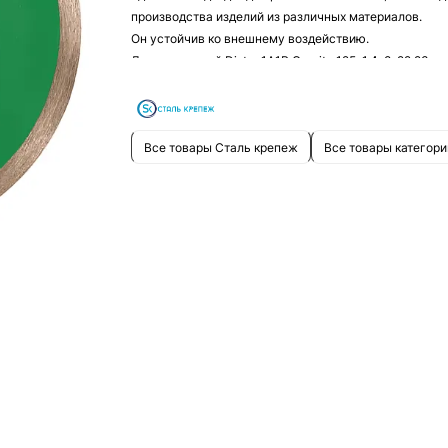
производства изделий из различных материалов.
Он устойчив ко внешнему воздействию.
Диск алмазный Distar 1A1R Granite 125*1,4*8*22,23
отвечает высоким стандартам качества, обеспечива
качественное использование на протяжении всего с
эксплуатации.
Все товары Сталь крепеж
Все товары категори