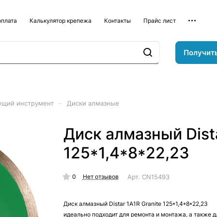
оплата
Калькулятор крепежа
Контакты
Прайс лист
Получит
–
ущий инструмент
Диски алмазные
Диск алмазный Dista
125*1,4*8*22,23
0
Арт.
CN15493
Нет отзывов
Диск алмазный Distar 1A1R Granite 125*1,4*8*22,23
идеально подходит для ремонта и монтажа, а также д