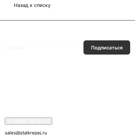
Назад к списку
Подписаться
на новости и акции
Подписаться
Интернет-магазин
Компания
Информация
Помощь
Контакты
+7 (495) 150-05-11
sales@stalkrepej.ru