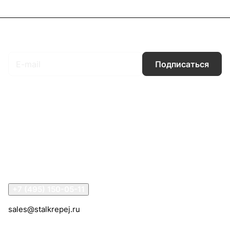
Подписаться
на новости и акции
Подписаться
Интернет-магазин
Компания
Информация
Помощь
Контакты
+7 (495) 150-05-11
sales@stalkrepej.ru
Южная улица, 7Б, посёлок Кардо-Лента, городской