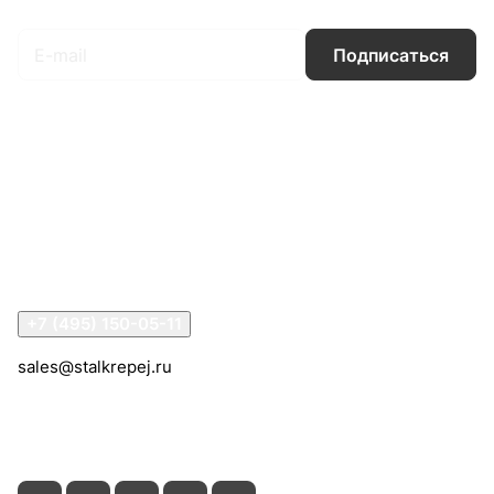
Подписаться
Интернет-магазин
Компания
Информация
Помощь
Контакты
+7 (495) 150-05-11
sales@stalkrepej.ru
Южная улица, 7Б, посёлок Кардо-Лента, городской
округ Мытищи, Московская область