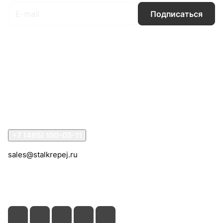
Подписаться
Интернет-магазин
Компания
Информация
Помощь
Контакты
+7 (495) 150-05-11
sales@stalkrepej.ru
Южная улица, 7Б, посёлок Кардо-Лента, городской
округ Мытищи, Московская область