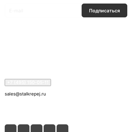
Подписаться
Интернет-магазин
Компания
Информация
Помощь
Контакты
+7 (495) 150-05-11
sales@stalkrepej.ru
Южная улица, 7Б, посёлок Кардо-Лента, городской
округ Мытищи, Московская область