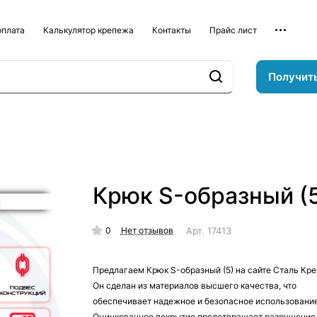
оплата
Калькулятор крепежа
Контакты
Прайс лист
Получит
Крюк S-образный (
0
Арт.
17413
Нет отзывов
Предлагаем Крюк S-образный (5) на сайте Сталь Кре
Он сделан из материалов высшего качества, что
обеспечивает надежное и безопасное использовани
Оцинкованное покрытие предотвращает разрушение