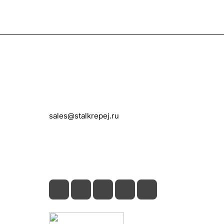
Контакты
+7 (495) 150-05-11
sales@stalkrepej.ru
Южная улица, 7Б, посёлок Кардо-
Лента, городской округ Мытищи,
Московская область