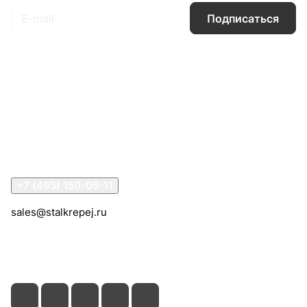
Подписаться
Интернет-магазин
Компания
Информация
Помощь
Контакты
+7 (495) 150-05-11
sales@stalkrepej.ru
Южная улица, 7Б, посёлок Кардо-Лента, городской
округ Мытищи, Московская область