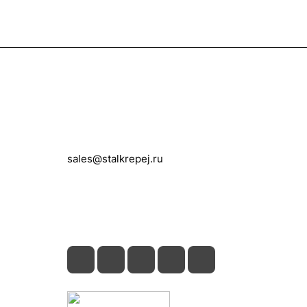
Контакты
+7 (495) 150-05-11
sales@stalkrepej.ru
Южная улица, 7Б, посёлок Кардо-
Лента, городской округ Мытищи,
Московская область