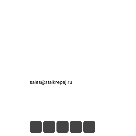
Контакты
+7 (495) 150-05-11
sales@stalkrepej.ru
Южная улица, 7Б, посёлок Кардо-
Лента, городской округ Мытищи,
Московская область