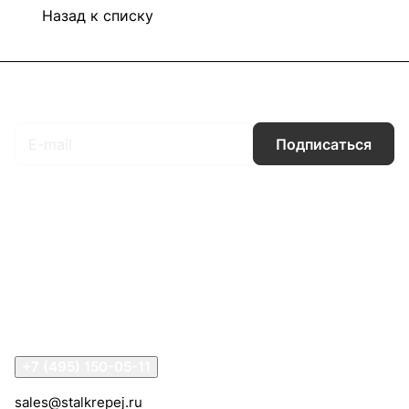
Назад к списку
Подписаться
на новости и акции
Подписаться
Интернет-магазин
Компания
Информация
Помощь
Контакты
+7 (495) 150-05-11
sales@stalkrepej.ru