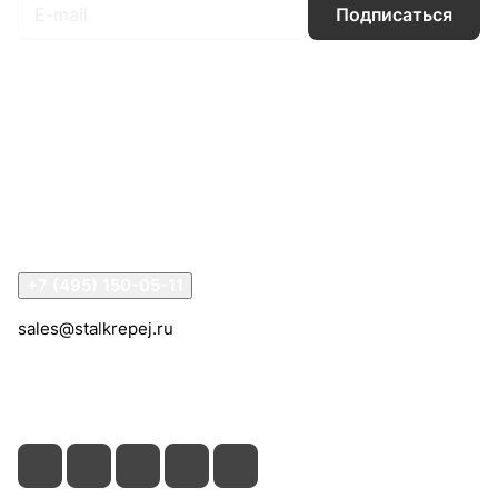
Подписаться
Интернет-магазин
Компания
Информация
Помощь
Контакты
+7 (495) 150-05-11
sales@stalkrepej.ru
Южная улица, 7Б, посёлок Кардо-Лента, городской
округ Мытищи, Московская область