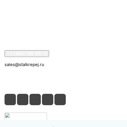
Интернет-магазин
Компания
Информация
Помощь
Контакты
+7 (495) 150-05-11
sales@stalkrepej.ru
Южная улица, 7Б, посёлок Кардо-Лента, городской
округ Мытищи, Московская область