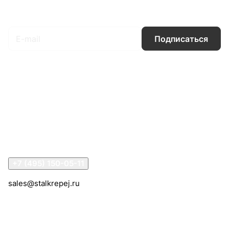
Подписаться
на новости и акции
Подписаться
Интернет-магазин
Компания
Информация
Помощь
Контакты
+7 (495) 150-05-11
sales@stalkrepej.ru
Южная улица, 7Б, посёлок Кардо-Лента, городской
округ Мытищи, Московская область