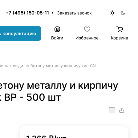
+7 (495) 150-05-11
Заказать звонок
ь консультацию
Войти
Избранное
Корзина
ель-гвозди по бетону металлу кирпичу тип CN
етону металлу и кирпичу
 BP - 500 шт
etall_kirpch_TOUA_CN_COMBOPACK_BP-500