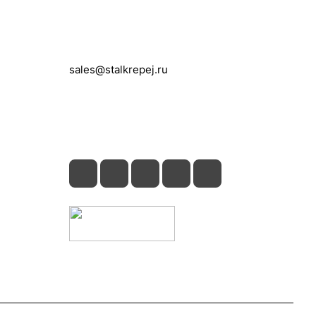
Контакты
+7 (495) 150-05-11
sales@stalkrepej.ru
Южная улица, 7Б, посёлок Кардо-
Лента, городской округ Мытищи,
Московская область