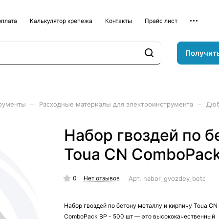
оплата
Калькулятор крепежа
Контакты
Прайс лист
Получит
–
–
рументы
Расходные материалы для электроинструмента
Дюб
Набор гвоздей по б
Toua CN ComboPack
0
Арт.
nabor_gvozdey_beton_m
Нет отзывов
Набор гвоздей по бетону металлу и кирпичу Toua CN
ComboPack BP - 500 шт — это высококачественный