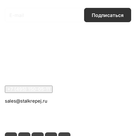
Подписаться
Интернет-магазин
Компания
Информация
Помощь
Контакты
+7 (495) 150-05-11
sales@stalkrepej.ru
Южная улица, 7Б, посёлок Кардо-Лента, городской
округ Мытищи, Московская область