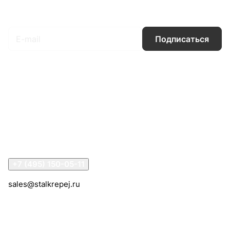
Подписаться
на новости и акции
Подписаться
Интернет-магазин
Компания
Информация
Помощь
Контакты
+7 (495) 150-05-11
sales@stalkrepej.ru
Южная улица, 7Б, посёлок Кардо-Лента, городской
округ Мытищи, Московская область