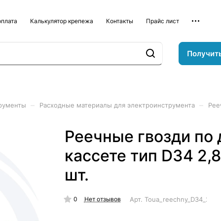
оплата
Калькулятор крепежа
Контакты
Прайс лист
Получит
–
–
рументы
Расходные материалы для электроинструмента
Рее
Реечные гвозди по
кассете тип D34 2,
шт.
0
Арт.
Toua_reechny_D34_2,87
Нет отзывов