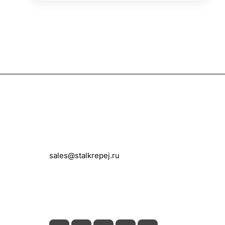
Контакты
+7 (495) 150-05-11
sales@stalkrepej.ru
Южная улица, 7Б, посёлок Кардо-
Лента, городской округ Мытищи,
Московская область