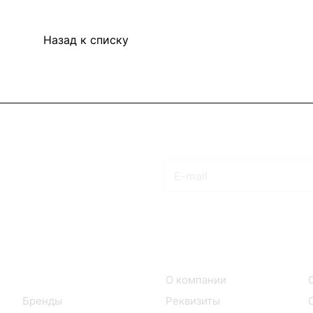
Назад к списку
Подписаться
на новости и акции
Интернет-магазин
Компания
Каталог
О компании
Бренды
Реквизиты