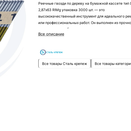
Реечные гвозди по дереву на бумажной кассете тип
2,87х63 RIMg упаковка 3000 шт. — это
высококачественный инструмент для идеального ре
или профессиональных работ. Он выполнен из прочн
материала, что обеспечивает надежность и
Все описание
долговечность.
Реечные гвозди по дереву на бумажной кассете тип
2,87х63 RIMg упаковка 3000 шт. подходит для
профессионального использования в строительных,
ремонтных работах и других задачах, где требуется
Все товары Сталь крепеж
Все товары категори
точность и высокая работоспособность.