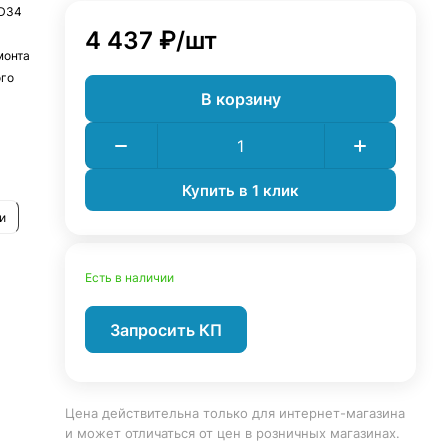
 D34
4 437 ₽/
шт
монта
ого
В корзину
 D34
Купить в 1 клик
и
Есть в наличии
Запросить КП
Цена действительна только для интернет-магазина
и может отличаться от цен в розничных магазинах.