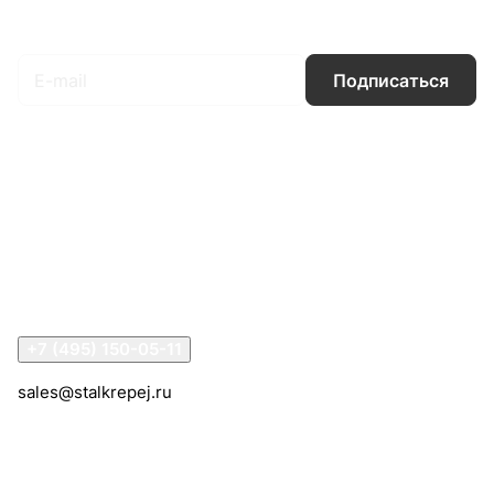
Подписаться
на новости и акции
Подписаться
Интернет-магазин
Компания
Информация
Помощь
Контакты
+7 (495) 150-05-11
sales@stalkrepej.ru
Южная улица, 7Б, посёлок Кардо-Лента, городской
округ Мытищи, Московская область