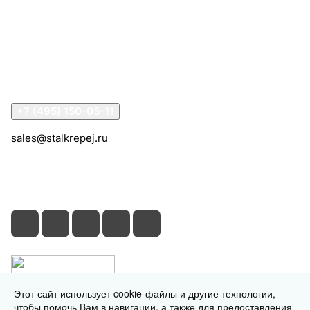
Компания
Информация
Помощь
Контакты
+7 (495) 150-05-11
sales@stalkrepej.ru
Южная улица, 7Б, посёлок Кардо-Лента, городской
округ Мытищи, Московская область
Этот сайт использует cookie-файлы и другие технологии,
чтобы помочь Вам в навигации, а также для предоставления