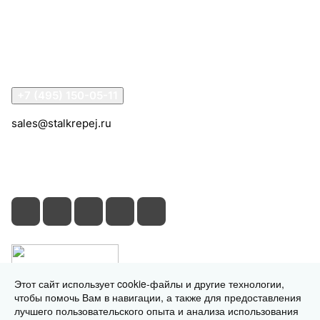
Информация
Помощь
Контакты
+7 (495) 150-05-11
sales@stalkrepej.ru
Южная улица, 7Б, посёлок Кардо-Лента, городской
округ Мытищи, Московская область
Этот сайт использует cookie-файлы и другие технологии,
чтобы помочь Вам в навигации, а также для предоставления
лучшего пользовательского опыта и анализа использования