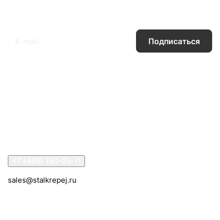
Подписаться
на новости и акции
Подписаться
Интернет-магазин
Компания
Информация
Помощь
Контакты
+7 (495) 150-05-11
sales@stalkrepej.ru
Южная улица, 7Б, посёлок Кардо-Лента, городской
округ Мытищи, Московская область